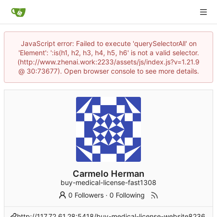
JavaScript error: Failed to execute 'querySelectorAll' on
'Element': ':is(h1, h2, h3, h4, h5, h6' is not a valid selector.
(http://www.zhenai.work:2233/assets/js/index.js?v=1.21.9
@ 30:73677). Open browser console to see more details.
Carmelo Herman
buy-medical-license-fast1308
0 Followers
·
0 Following
http://117.72.61.28:5418/buy-medical-license-website8236